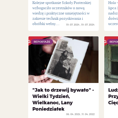
Kolejne spotkanie Szkoły Pasterskiej
Hola 
wzbogaciło uczestników o nową
lipca 
wiedzę i praktyczne umiejętności w
nadsz
zakresie technik pozyskiwania i
doświ
obróbki wełny....
uczest
19. 07. 2024
19. 07. 2024
REPORTAŻE
REPORTAŻE
REPO
REPO
"Jak to drzewij bywało" -
Lud
Wielki Tydzień,
Prz
Wielkanoc, Lany
Cięc
Poniedziałek
06. 04. 2023
11. 04. 2022