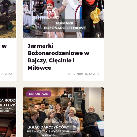
 w
Jarmarki
Bożonarodzeniowe w
Rajczy, Cięcinie i
Milówce
 01. 2020
16. 12. 2019
16. 12. 2019
REPORTAŻE
REPORTAŻE