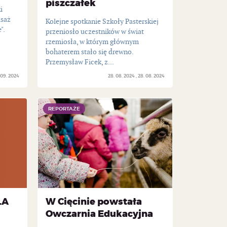
piszczałek
i
isaż
Kolejne spotkanie Szkoły Pasterskiej
".
przeniosło uczestników w świat
rzemiosła, w którym głównym
bohaterem stało się drewno.
Przemysław Ficek, z...
 09. 2024
28. 08. 2024
28. 08. 2024
REPORTAŻE
REPORTAŻE
ŁA
W Cięcinie powstała
Owczarnia Edukacyjna