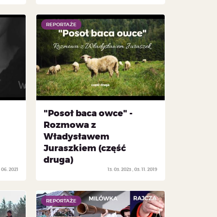
REPORTAŻE
REPORTAŻE
"Posoł baca owce" -
Rozmowa z
Władysławem
Juraszkiem (część
druga)
 06. 2021
13. 03. 2023
03. 11. 2019
REPORTAŻE
REPORTAŻE