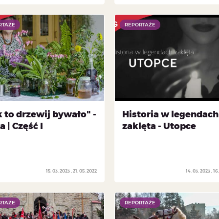
RTAŻE
RTAŻE
REPORTAŻE
REPORTAŻE
 to drzewij bywało" -
Historia w legendach
a | Część I
zaklęta - Utopce
15. 03. 2023
21. 05. 2022
14. 03. 2023
16.
RTAŻE
RTAŻE
REPORTAŻE
REPORTAŻE