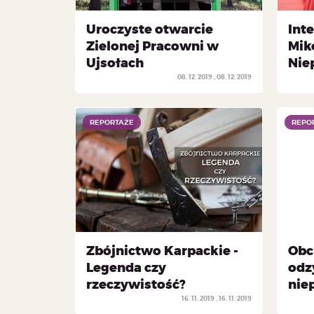
Uroczyste otwarcie
Int
Zielonej Pracowni w
Mik
Ujsołach
Nie
08. 12. 2019
08. 12. 2019
REPORTAŻE
REPORTAŻE
REPO
REPO
Zbójnictwo Karpackie -
Obc
Legenda czy
odz
rzeczywistość?
nie
16. 11. 2019
16. 11. 2019