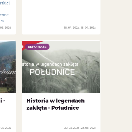
rskiej
ęcone
a w
 06. 2024
18. 04. 2023
18. 04. 2023
REPORTAŻE
REPORTAŻE
 -
Historia w legendach
zaklęta - Południce
. 05. 2022
20. 03. 2023
22. 08. 2021