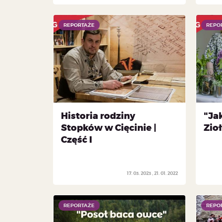
REPORTAŻE
REPORTAŻE
REPO
REPO
Historia rodziny
"Jak
Stopków w Cięcinie |
Zioł
Część I
17. 03. 2023
21. 01. 2022
REPORTAŻE
REPORTAŻE
REPO
REPO