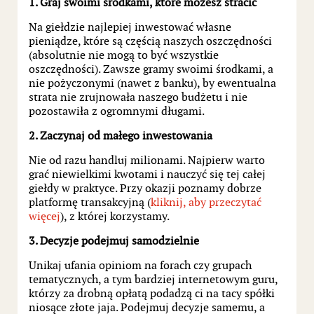
1. Graj swoimi środkami, które możesz stracić
Na giełdzie najlepiej inwestować własne
pieniądze, które są częścią naszych oszczędności
(absolutnie nie mogą to być wszystkie
oszczędności). Zawsze gramy swoimi środkami, a
nie pożyczonymi (nawet z banku), by ewentualna
strata nie zrujnowała naszego budżetu i nie
pozostawiła z ogromnymi długami.
2. Zaczynaj od małego inwestowania
Nie od razu handluj milionami. Najpierw warto
grać niewielkimi kwotami i nauczyć się tej całej
giełdy w praktyce. Przy okazji poznamy dobrze
platformę transakcyjną (
kliknij, aby przeczytać
więcej
), z której korzystamy.
3. Decyzje podejmuj samodzielnie
Unikaj ufania opiniom na forach czy grupach
tematycznych, a tym bardziej internetowym guru,
którzy za drobną opłatą podadzą ci na tacy spółki
niosące złote jaja. Podejmuj decyzje samemu, a