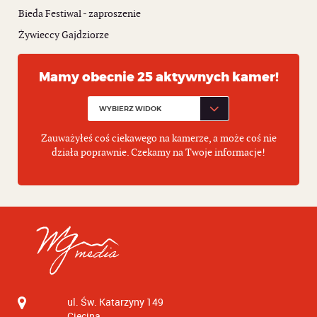
Bieda Festiwal - zaproszenie
Żywieccy Gajdziorze
Mamy obecnie 25 aktywnych kamer!
Zauważyłeś coś ciekawego na kamerze, a może coś nie
działa poprawnie. Czekamy na Twoje informacje!
ul. Św. Katarzyny 149
Cięcina