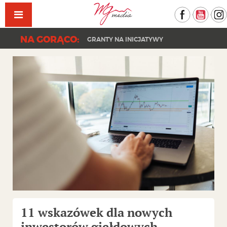
Facebook
YouT
NA GORĄCO:
GRANTY NA INICJATYWY
11 wskazówek dla nowych