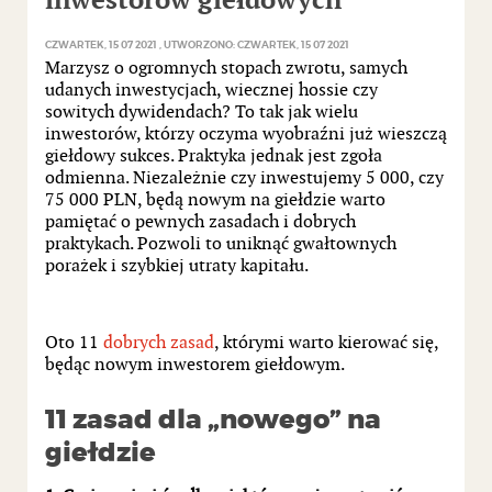
inwestorów giełdowych
CZWARTEK, 15 07 2021
UTWORZONO: CZWARTEK, 15 07 2021
Marzysz o ogromnych stopach zwrotu, samych
udanych inwestycjach, wiecznej hossie czy
sowitych dywidendach? To tak jak wielu
inwestorów, którzy oczyma wyobraźni już wieszczą
giełdowy sukces. Praktyka jednak jest zgoła
odmienna. Niezależnie czy inwestujemy 5 000, czy
75 000 PLN, będą nowym na giełdzie warto
pamiętać o pewnych zasadach i dobrych
praktykach. Pozwoli to uniknąć gwałtownych
porażek i szybkiej utraty kapitału.
Oto 11
dobrych zasad
, którymi warto kierować się,
będąc nowym inwestorem giełdowym.
11 zasad dla „nowego” na
giełdzie